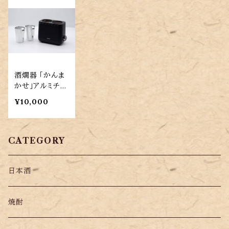
酒燗器 「かんま
かせ」アルミチロ
リ2個付き（KOP
¥10,000
-0401/K）
CATEGORY
日本酒
焼酎