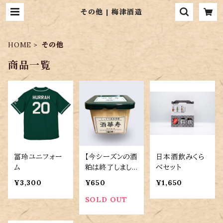
その他 | 梅津酒造
HOME
その他
商品一覧
冨玲ユニフォー
【今シーズンの酒
日本酒飲みくら
ム
粕は終了しまし
べセット
た】梅津の酒粕
¥3,300
¥650
¥1,650
450gパック
SOLD OUT