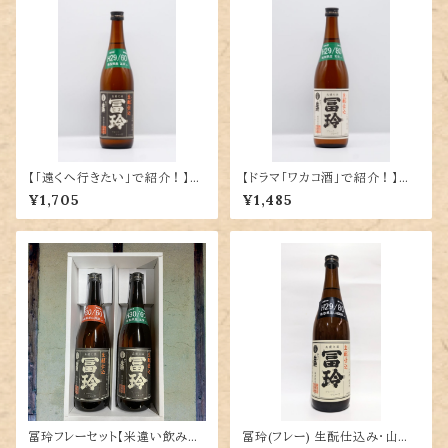
【「遠くへ行きたい」で紹介！】冨
【ドラマ「ワカコ酒」で紹介！】冨
玲(フレー) 生酛仕込・玉栄60％
玲(フレー) 生酛仕込・玉栄80％
¥1,705
¥1,485
精米 720ml
精米 720ml
冨玲フレーセット【米違い飲みく
冨玲(フレー) 生酛仕込み・山田