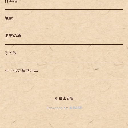
日本酒
焼酎
果実の酒
その他
セット品・贈答用品
© 梅津酒造
Powered by