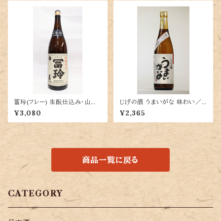
冨玲(フレー) 生酛仕込み・山田
じげの酒 うまいがな 味わい／
錦80％精米 1800ml
濃醇タイプ 720ml
¥3,080
¥2,365
商品一覧に戻る
CATEGORY