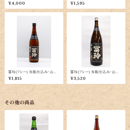
らべ】
錦80％精米 720ml
¥4,000
¥1,595
冨玲(フレー) 生酛仕込み・山田
冨玲(フレー) 生酛仕込み・山田
錦60％精米 720ml
錦60％精米 1800ml
¥1,815
¥3,520
その他の商品