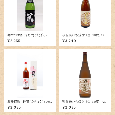
梅津の生酛(きもと) 笊(ざる) 原
砂丘長いも焼酎 （金 30度）180
酒（山田錦60％精米）720ml
0ml
¥2,255
¥3,740
良熟梅酒 野花（のきょう）500
砂丘長いも焼酎 （金 30度）720
ml 箱入り
ml 箱入り
¥2,035
¥2,035