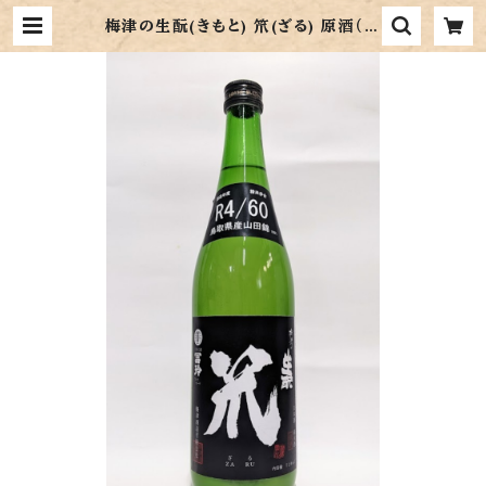
梅津の生酛(きもと) 笊(ざる) 原酒（山
田錦60％精米）720ml | 梅津酒造