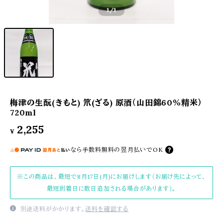
1
/1
梅津の生酛(きもと) 笊(ざる) 原酒（山田錦60％精米）
720ml
2,255
¥
なら
手数料無料の
翌月払いでOK
※この商品は、最短で8月17日(月)にお届けします（お届け先によって、
最短到着日に数日追加される場合があります）。
別途送料がかかります。
送料を確認する