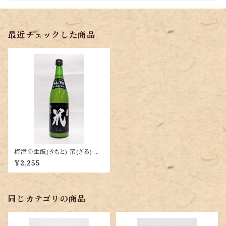
最近チェックした商品
梅津の生酛(きもと) 笊(ざる) 原
酒（山田錦60％精米）720ml
¥2,255
同じカテゴリの商品